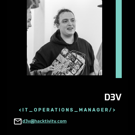
D3V
<
IT_OPERATIONS_MANAGER
/>
d3v@hacktivity.com